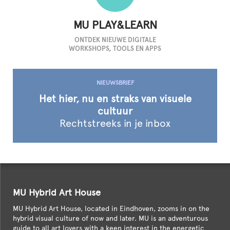
MU PLAY&LEARN
ONTDEK NIEUWE DIGITALE
WORKSHOPS, TOOLS EN APPS
NIEUWSBRIEF
Het hier, nu en straks van visuele
cultuur
Rechtstreeks in
je inbox
MU Hybrid Art House
MU Hybrid Art House, located in Eindhoven, zooms in on the
hybrid visual culture of now and later. MU is an adventurous
guide to all art lovers with a keen interest in the energetic