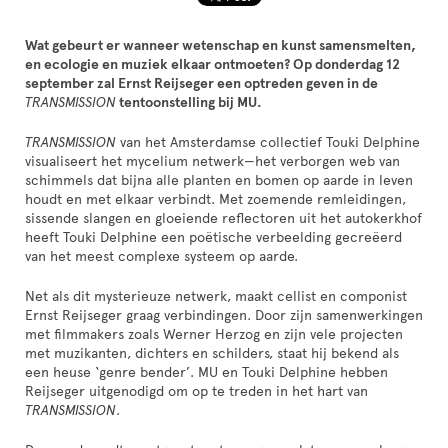
Wat gebeurt er wanneer wetenschap en kunst samensmelten,
en ecologie en muziek elkaar ontmoeten?
Op donderdag 12
september zal Ernst Reijseger een optreden geven in de
TRANSMISSION
tentoonstelling bij MU.
TRANSMISSION
van het Amsterdamse collectief Touki Delphine
visualiseert het mycelium netwerk—het verborgen web van
schimmels dat bijna alle planten en bomen op aarde in leven
houdt en met elkaar verbindt. Met zoemende remleidingen,
sissende slangen en gloeiende reflectoren uit het autokerkhof
heeft Touki Delphine een poëtische verbeelding gecreëerd
van het meest complexe systeem op aarde.
Net als dit mysterieuze netwerk, maakt cellist en componist
Ernst Reijseger graag verbindingen. Door zijn samenwerkingen
met filmmakers zoals Werner Herzog en zijn vele projecten
met muzikanten, dichters en schilders, staat hij bekend als
een heuse ‘genre bender’. MU en Touki Delphine hebben
Reijseger uitgenodigd om op te treden in het hart van
TRANSMISSION
.