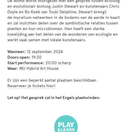
De avond wordt voortgezet met een gesprek tussen ecoloog
en evolutionair bioloog Justin Stewart en kunstenaars Chris
Doyle en Bo Koek van Touki Delphine. Stewart brengt
de mycelium netwerken in de bodems van de aarde in kaart
en zal inzichten delen over de symbiotische relaties tussen
planten en hun microbiomen. Hen heeft een sterke
toewijding aan het delen van de wonderen van ecologie en
werkt vaak samen met lokale kunstenaars.
Wanneer:
12 september 2024
Doors open:
19:30
Start performance:
20:00 scherp
Waar:
MU Hybrid Art House
Er zijn een beperkt aantal plaatsen beschikbaar.
Reserveer je tickets hier!
Let op! Het gesprek zal in het Engels plaatsvinden.